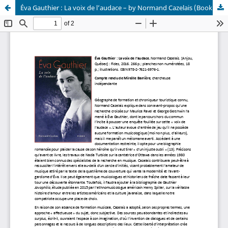
Éva Gauthier : La voix de l’audace – by Normand Cazelais (Book Review)