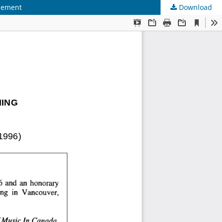
ssement
Download